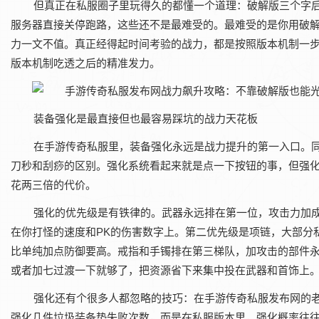
但真正在私服圈子里玩得久的都懂一个道理：破解版三个字
服务器直接关停跑路，这些还不是最难受的。最难受的是你用破
力一文不值。真正经得起时间考验的战力，都是按照版本机制一
版本机制吃透之后的精准发力。
装备强化是最直接但也最容易踩坑的战力天花板
在手游传奇私服里，装备强化永远是战力提升的第一入口。
刀秒和刮痧的区别。强化系统看起来就是点一下按钮的事，但强
花两三倍的代价。
强化的优先级是有铁律的。武器永远排在第一位，攻击力加
在你打怪的速度和PK的伤害数字上。第二优先级是项链，大部分
比单纯加点防御要高。戒指和手镯排在第三梯队，加攻击的部件
或者加七过渡一下就够了，把资源省下来集中投在武器和首饰上
强化还有个很多人都忽略的技巧：在手游传奇私服发布网的
强化几件垃圾装备垫失败次数，而是在私服版本里，强化概率往