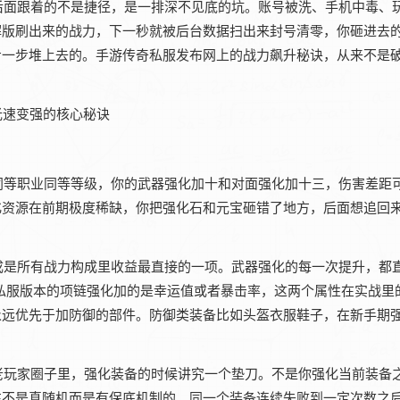
后面跟着的不是捷径，是一排深不见底的坑。账号被洗、手机中毒、
解版刷出来的战力，下一秒就被后台数据扫出来封号清零，你砸进去
步一步堆上去的。手游传奇私服发布网上的战力飙升秘诀，从来不是
同等职业同等等级，你的武器强化加十和对面强化加十三，伤害差距
化资源在前期极度稀缺，你把强化石和元宝砸错了地方，后面想追回
成是所有战力构成里收益最直接的一项。武器强化的每一次提升，都
私服版本的项链强化加的是幸运值或者暴击率，这两个属性在实战里
永远优先于加防御的部件。防御类装备比如头盔衣服鞋子，在新手期
。
老玩家圈子里，强化装备的时候讲究一个垫刀。不是你强化当前装备
往不是真随机而是有保底机制的。同一个装备连续失败到一定次数之