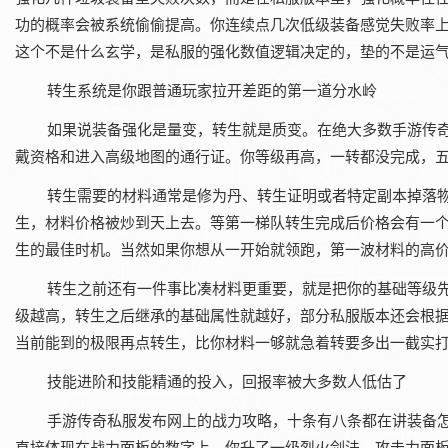
功的概率会被系统偷偷提高。你连续点几次低级装备感觉失败率
这个不是什么玄学，是私服的强化数值逻辑决定的，垫的不是运
转生系统是你跟普通玩家拉开差距的第一道分水岭
如果说装备强化是量变，转生就是质变。在绝大多数手游传
戴资格和进入高级地图的通行证。你等级再高，一转都没完成，五
转生需要的材料通常是修为丹、转生证明或者特定副本掉落
生，材料价格被炒到天上去。等第一梯队转生完成后价格会有一
生的最佳时机。当然如果你想从一开始就领跑，第一波材料的高
转生之前还有一件事比凑材料更重要，就是把你的基础等级
级越高，转生之后继承的基础属性就越好，部分私服版本还会根
当前能到的极限再点转生，比你材料一够就急着转要多出一截实
技能进阶和技能精通的投入，回报率被大多数人低估了
手游传奇私服发布网上的战力攻略，十条有八条都在讲装备
直接体现在战力面板的数字上。你升了一级烈火剑法，攻击力面