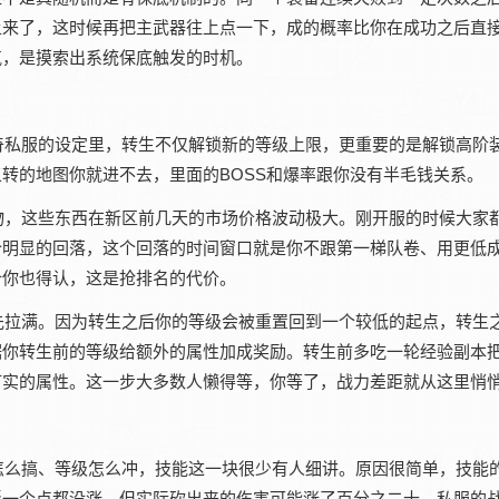
上来了，这时候再把主武器往上点一下，成的概率比你在成功之后直
气，是摸索出系统保底触发的时机。
奇私服的设定里，转生不仅解锁新的等级上限，更重要的是解锁高阶
转的地图你就进不去，里面的BOSS和爆率跟你没有半毛钱关系。
物，这些东西在新区前几天的市场价格波动极大。刚开服的时候大家
个明显的回落，这个回落的时间窗口就是你不跟第一梯队卷、用更低
价你也得认，这是抢排名的代价。
先拉满。因为转生之后你的等级会被重置回到一个较低的起点，转生
据你转生前的等级给额外的属性加成奖励。转生前多吃一轮经验副本
打实的属性。这一步大多数人懒得等，你等了，战力差距就从这里悄
怎么搞、等级怎么冲，技能这一块很少有人细讲。原因很简单，技能
板一个点都没涨，但实际砍出来的伤害可能涨了百分之二十。私服的