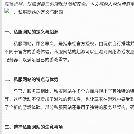
理性选择，以确保自己的游戏体验和安全。本文将深入探讨传奇
一、私服网站的定义与起源
私服网站，顾名思义，是指未经官方授权，由玩家自行搭建
不同于官方的游戏体验。私服网站的起源可以追溯到网络游戏发
服务器，以满足自己的游戏需求。
二、私服网站的特点与优势
与官方服务器相比，私服网站在多个方面展现出了其独特的
等，这些活动不仅增加了游戏的趣味性，也让玩家在游戏中感受
了全新的游戏体验。部分私服网站还采用了独特的服务器架构，
三、选择私服网站的注意事项