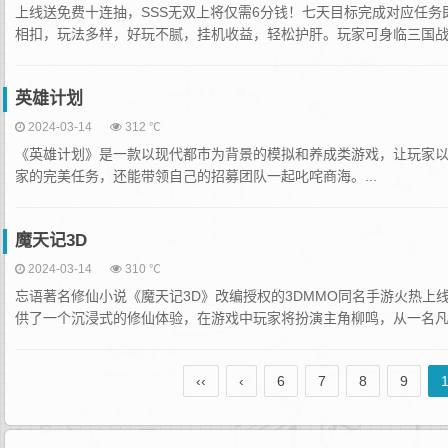
上线送免费十连抽，SSS无双上将仅需6分钱！七天目标完成对应任
相扣，玩法多样，好玩不腻，挂机收益，轻松护肝。玩家可身临三国战场
英雄计划
2024-03-14
312 ℃
《英雄计划》是一款以现代都市为背景的模拟和养成类游戏，让玩家
家的完美任务，还能带领自己的招募团队一起叱咤商海。...
魔天记3D
2024-03-14
310 ℃
忘语著名修仙小说《魔天记3D》改编授权的3DMMO同名手游火热
供了一个沉浸式的修仙体验，在游戏中玩家将扮演主角柳鸣，从一名凡人
‹‹
‹
6
7
8
9