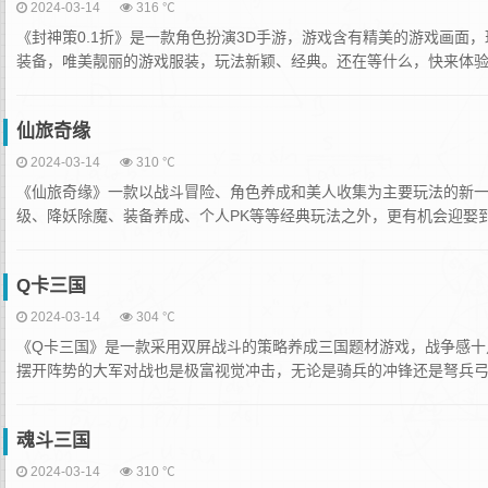
2024-03-14
316 ℃
《封神策0.1折》是一款角色扮演3D手游，游戏含有精美的游戏画
装备，唯美靓丽的游戏服装，玩法新颖、经典。还在等什么，快来体验吧
仙旅奇缘
2024-03-14
310 ℃
《仙旅奇缘》一款以战斗冒险、角色养成和美人收集为主要玩法的新
级、降妖除魔、装备养成、个人PK等等经典玩法之外，更有机会迎娶到
Q卡三国
2024-03-14
304 ℃
《Q卡三国》是一款采用双屏战斗的策略养成三国题材游戏，战争感十
摆开阵势的大军对战也是极富视觉冲击，无论是骑兵的冲锋还是弩兵弓兵
魂斗三国
2024-03-14
310 ℃